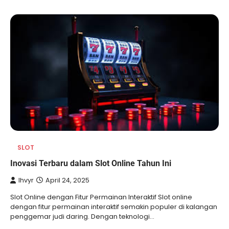
SLOT
Inovasi Terbaru dalam Slot Online Tahun Ini
lhvyr
April 24, 2025
Slot Online dengan Fitur Permainan Interaktif Slot online
dengan fitur permainan interaktif semakin populer di kalangan
penggemar judi daring. Dengan teknologi…