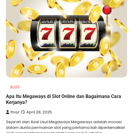
SLOT
Apa Itu Megaways di Slot Online dan Bagaimana Cara
Kerjanya?
lhvyr
April 28, 2025
Sejarah dan Asal Usul Megaways Megaways adalah inovasi
dalam dunia permainan slot yang pertama kali diperkenalkan