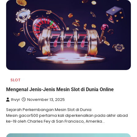
SLOT
Mengenal Jenis-Jenis Mesin Slot di Dunia Online
lhvyr
November 13, 2025
Sejarah Perkembangan Mesin Slot di Dunia
Mesin gacor500 pertama kali diperkenalkan pada akhir abad
ke-19 oleh Charles Fey di San Francisco, Amerika…