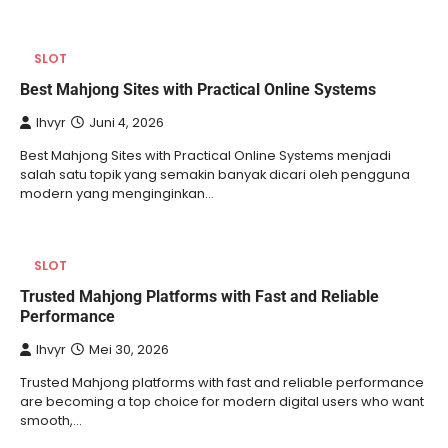
SLOT
Best Mahjong Sites with Practical Online Systems
lhvyr
Juni 4, 2026
Best Mahjong Sites with Practical Online Systems menjadi
salah satu topik yang semakin banyak dicari oleh pengguna
modern yang menginginkan…
SLOT
Trusted Mahjong Platforms with Fast and Reliable
Performance
lhvyr
Mei 30, 2026
Trusted Mahjong platforms with fast and reliable performance
are becoming a top choice for modern digital users who want
smooth,…