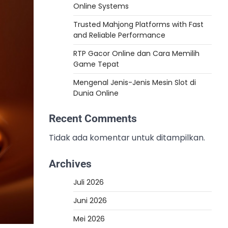
Online Systems
Trusted Mahjong Platforms with Fast
and Reliable Performance
RTP Gacor Online dan Cara Memilih
Game Tepat
Mengenal Jenis-Jenis Mesin Slot di
Dunia Online
Recent Comments
Tidak ada komentar untuk ditampilkan.
Archives
Juli 2026
Juni 2026
Mei 2026