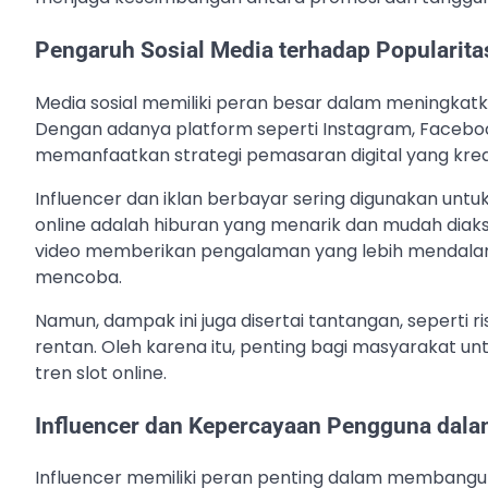
Pengaruh Sosial Media terhadap Popularitas
Media sosial memiliki peran besar dalam meningkatk
Dengan adanya platform seperti Instagram, Facebook
memanfaatkan strategi pemasaran digital yang krea
Influencer dan iklan berbayar sering digunakan un
online adalah hiburan yang menarik dan mudah diakses.
video memberikan pengalaman yang lebih mendalam
mencoba.
Namun, dampak ini juga disertai tantangan, seperti
rentan. Oleh karena itu, penting bagi masyarakat u
tren slot online.
Influencer dan Kepercayaan Pengguna dalam
Influencer memiliki peran penting dalam membangun