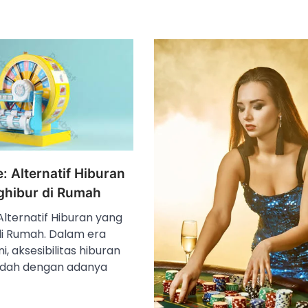
e: Alternatif Hiburan
hibur di Rumah
 Alternatif Hiburan yang
i Rumah. Dalam era
ini, aksesibilitas hiburan
dah dengan adanya