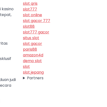
slot qris
 kasino
slot777
tepat,
slot online
slot gacor 777
slot88
slot777 gacor
situs slot
itas
slot gacor
paris88
amazon4d
klusif
demo slot
slot
slot jepang
Partners
duan judi
 secara
k