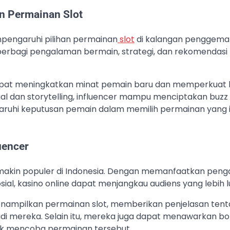
n Permainan Slot
mpengaruhi pilihan permainan
slot
di kalangan penggemar
g berbagi pengalaman bermain, strategi, dan rekomendasi
dapat meningkatkan minat pemain baru dan memperkuat l
l dan storytelling, influencer mampu menciptakan buzz 
aruhi keputusan pemain dalam memilih permainan yang 
uencer
semakin populer di Indonesia. Dengan memanfaatkan peng
sial, kasino online dapat menjangkau audiens yang lebih l
nampilkan permainan slot, memberikan penjelasan ten
i mereka. Selain itu, mereka juga dapat menawarkan bo
uk mencoba permainan tersebut.