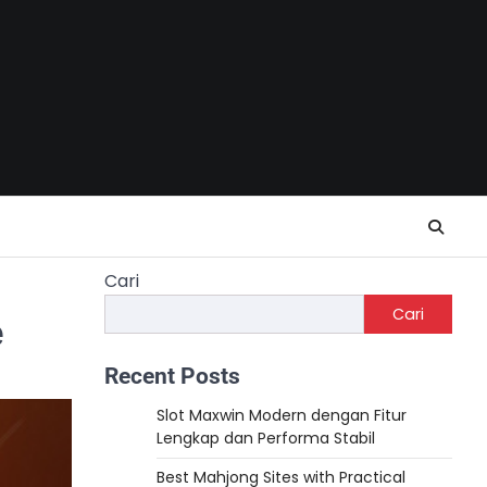
Cari
Cari
e
Recent Posts
Slot Maxwin Modern dengan Fitur
Lengkap dan Performa Stabil
Best Mahjong Sites with Practical