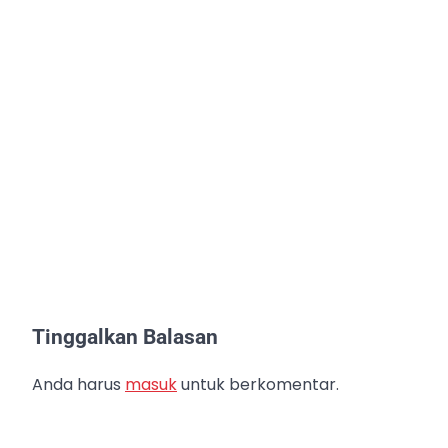
Tinggalkan Balasan
Anda harus
masuk
untuk berkomentar.