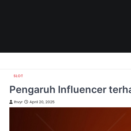
Skip
to
content
SLOT
Pengaruh Influencer terh
lhvyr
April 20, 2025