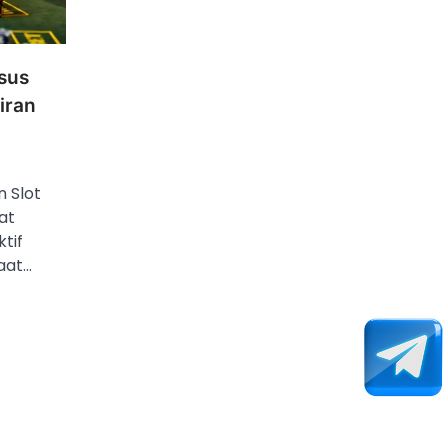
sus
iran
 Slot
at
tif
aat…