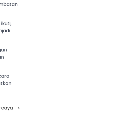
jembatan
kuti,
njadi
gan
an
cara
atkan
ercaya
⟶